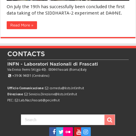
On July the 19th has successfully been concluded the first
data taking of the SIDDHARTA-2 experiment at DAΦNE.
Read More »
CONTACTS
INFN - Laboratori Nazionali di Frascati
Via Enrico Fermi 54 (già 40) - 00044 Frascati (Roma) Italy
+39 06 94031 (Centralino)
Ufficio Comunicazione
comedu@lists.lnf.infn.it
Direzione
Servizio.Direzione@lists.lnf.infn.it
PEC:
Lab.Naz.Frascati@pec.infn.it