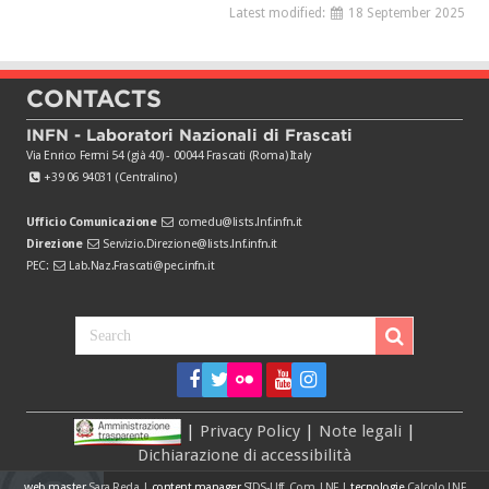
Latest modified:
18 September 2025
CONTACTS
INFN - Laboratori Nazionali di Frascati
Via Enrico Fermi 54 (già 40) - 00044 Frascati (Roma) Italy
+39 06 94031 (Centralino)
Ufficio Comunicazione
comedu@lists.lnf.infn.it
Direzione
Servizio.Direzione@lists.lnf.infn.it
PEC:
Lab.Naz.Frascati@pec.infn.it
|
Privacy Policy
|
Note legali
|
Dichiarazione di accessibilità
web master
Sara Reda
|
content manager
SIDS-Uff. Com. LNF
|
tecnologie
Calcolo LNF