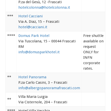
P.za del Gesù, 12 -Frascati
hotelcolonna@hotelcolonna.it
***
Hotel Cacciani
Via A. Diaz, 15 – Frascati
hotel@cacciani.it
****
Domus Park Hotel
Free shuttle
Via Tuscolana, 15 – 00044 Frascati
available on
RM
request
info@domusparkhotel.it
ONLY for
INFN
corporate
rates.
**
Hotel Panorama
P.za Carlo Casini, 3 – Frascati
info@albergopanoramafrascati.com
Villa Maria Luigia
**
Via Cisternole, 204 – Frascati
****
Hotel Villa Vecchia