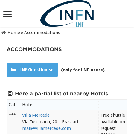
Home
»
Accommodations
ACCOMMODATIONS
LNF Guesthouse
(only for LNF users)
Here a partial list of nearby Hotels
Cat:
Hotel
***
Villa Mercede
Free shuttle
Via Tuscolana, 20 – Frascati
available on
mail@villamercede.com
request