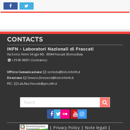
CONTACTS
INFN - Laboratori Nazionali di Frascati
Via Enrico Fermi 54 (già 40) - 00044 Frascati (Roma) Italy
+39 06 94031 (Centralino)
Ufficio Comunicazione
comedu@lists.lnf.infn.it
Direzione
Servizio.Direzione@lists.lnf.infn.it
PEC:
Lab.Naz.Frascati@pec.infn.it
|
Privacy Policy
|
Note legali
|