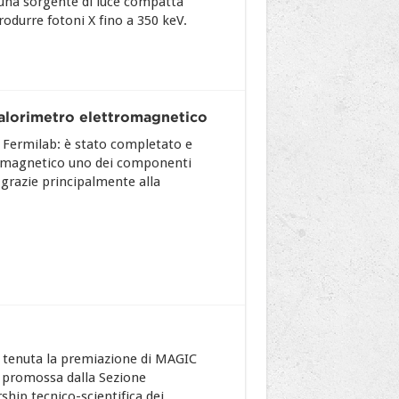
una sorgente di luce compatta
durre fotoni X fino a 350 keV.
calorimetro elettromagnetico
 Fermilab: è stato completato e
tromagnetico uno dei componenti
grazie principalmente alla
 è tenuta la premiazione di MAGIC
a promossa dalla Sezione
ship tecnico-scientifica dei