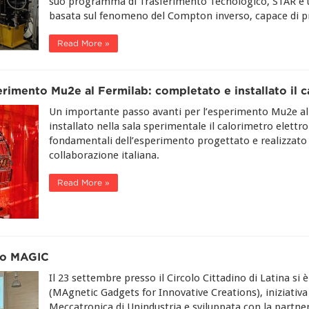
suo programma di Trasferimento Tecnologico, STAR è 
basata sul fenomeno del Compton inverso, capace di pro
Read More »
rimento Mu2e al Fermilab: completato e installato il 
Un importante passo avanti per l’esperimento Mu2e al
installato nella sala sperimentale il calorimetro elet
fondamentali dell’esperimento progettato e realizzato 
collaborazione italiana.
Read More »
tto MAGIC
Il 23 settembre presso il Circolo Cittadino di Latina si
(MAgnetic Gadgets for Innovative Creations), iniziativ
Meccatronica di Unindustria e sviluppata con la partner