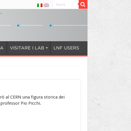
IA
VISITARE I LAB
LNF USERS
rò al CERN una figura storica dei
l professor Pio Picchi.