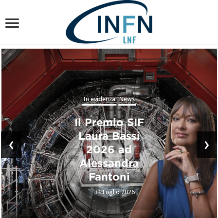
In evidenza
News
Il Premio SIF
Laura Bassi
‹
›
2026 ad
Alessandra
Fantoni
31 Luglio 2026