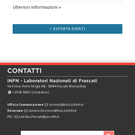
Ulteriori informazioni »
Elenco
Navigazione
+ ESPORTA EVENTI
Eventi
CONTATTI
INFN - Laboratori Nazionali di Frascati
Via Enrico Fermi 54 (già 40) - 00044 Frascati (Roma) Italy
+39 06 94031 (Centralino)
Ufficio Comunicazione
comedu@lists.lnf.infn.it
Direzione
Servizio.Direzione@lists.lnf.infn.it
PEC:
Lab.Naz.Frascati@pec.infn.it