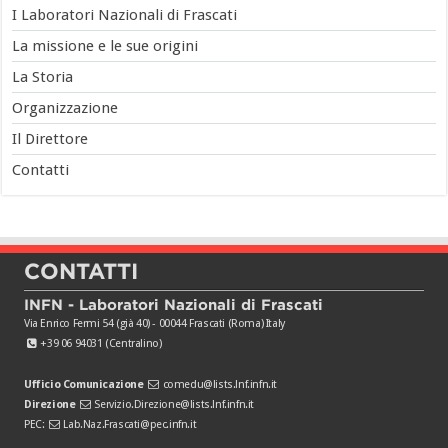
I Laboratori Nazionali di Frascati
La missione e le sue origini
La Storia
Organizzazione
Il Direttore
Contatti
CONTATTI
INFN - Laboratori Nazionali di Frascati
Via Enrico Fermi 54 (già 40) - 00044 Frascati (Roma) Italy
+39 06 94031 (Centralino)
Ufficio Comunicazione
comedu@lists.lnf.infn.it
Direzione
Servizio.Direzione@lists.lnf.infn.it
PEC:
Lab.Naz.Frascati@pec.infn.it