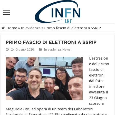
Home
»
In evidenza
»
Primo fascio di elettroni a SSRIP
PRIMO FASCIO DI ELETTRONI A SSRIP
24 Giugno 2026
In evidenza
,
News
L’estrazion
e del primo
fascio di
elettroni
dal foto-
iniettore
avvenuta il
23 Giugno
scorso a
Magurele (Ro) ad opera di un team dei Laboratori
Nazionale di Frascati dell’INFN coadiuvato da ricercatori e