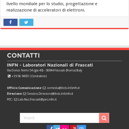
livello mondiale per lo studio, progettazione e
realizzazione di acceleratori di elettroni.
CONTATTI
INFN - Laboratori Nazionali di Frascati
Via Enrico Fermi 54 (già 40) - 00044 Frascati (Roma) Italy
+39 06 94031 (Centralino)
Ufficio Comunicazione
comedu@lists.lnf.infn.it
Direzione
Servizio.Direzione@lists.lnf.infn.it
PEC:
Lab.Naz.Frascati@pec.infn.it