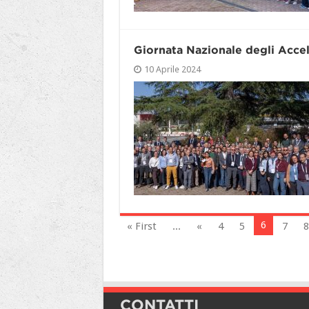
Giornata Nazionale degli Accel
10 Aprile 2024
6
« First
...
«
4
5
7
8
CONTATTI