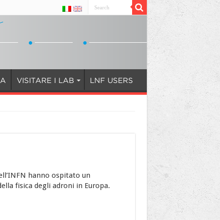
IA
VISITARE I LAB
LNF USERS
 dell’INFN hanno ospitato un
lla fisica degli adroni in Europa.