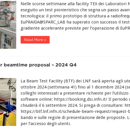
Nelle scorse settimane alla facility TEX dei Laboratori N
eseguito un test pionieristico che segna un passo avanti
tecnologica: il primo prototipo di struttura a radiofreq
EuPRAXIA@SPARC_LAB ha superato con successo il test 
gradiente accelerante previste per l’operazione di EuP
Read More »
for beamtime proposal – 2024 Q4
La Beam Test Facility (BTF) dei LNF sarà aperta agli uten
ottobre 2024 (settimana 41) fino al 1 dicembre 2024 (se
colleghi interessati a presentare richieste per l’utilizz
software online: https://booking.dsi.infn.it/ Il periodo 
chiuderà il 6 settembre 2024. Si prega di consultare: htt
https://btf.lnf.infn.it/schedule-beam-request/request
bando e sulle regole di presentazione delle proposte.
per l’accesso degli utenti.