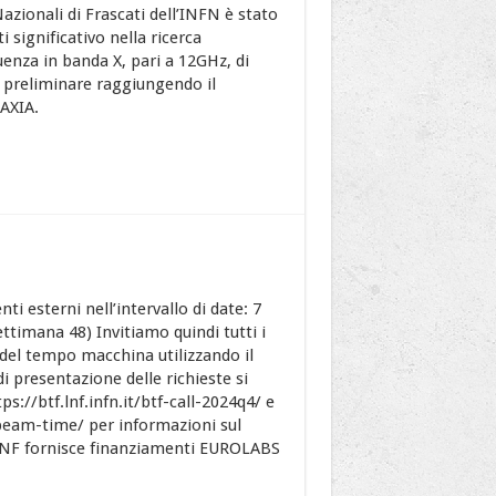
azionali di Frascati dell’INFN è stato
 significativo nella ricerca
uenza in banda X, pari a 12GHz, di
preliminare raggiungendo il
RAXIA.
ti esterni nell’intervallo di date: 7
ttimana 48) Invitiamo quindi tutti i
o del tempo macchina utilizzando il
di presentazione delle richieste si
ps://btf.lnf.infn.it/btf-call-2024q4/ e
-beam-time/ per informazioni sul
 LNF fornisce finanziamenti EUROLABS