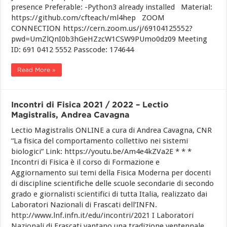
presence Preferable: -Python3 already installed Material:
https://github.com/cfteach/ml4hep ZOOM
CONNECTION https://cern.zoom.us/j/69104125552?
pwd=UmZlQnI0b3hGeHZzcW1CSW9PUmo0dz09 Meeting
ID: 691 0412 5552 Passcode: 174644
Read More »
Incontri di Fisica 2021 / 2022 – Lectio
Magistralis, Andrea Cavagna
Lectio Magistralis ONLINE a cura di Andrea Cavagna, CNR
“La fisica del comportamento collettivo nei sistemi
biologici” Link: https://youtu.be/Am4e4kZVa2E * * *
Incontri di Fisica è il corso di Formazione e
Aggiornamento sui temi della Fisica Moderna per docenti
di discipline scientifiche delle scuole secondarie di secondo
grado e giornalisti scientifici di tutta Italia, realizzato dai
Laboratori Nazionali di Frascati dell’INFN.
http://www.lnf.infn.it/edu/incontri/2021 I Laboratori
Nazionali di Frascati vantano una tradizione ventennale