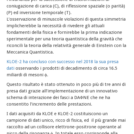
coniugazione di carica (C), di riflessione spaziale (o parità)
(P) ed inversione temporale (T).
L’osservazione di minuscole violazioni di questa simmetria
implicherebbe la necessità di rivedere gli attuali
fondamenti della fisica e fornirebbe la prima indicazione
sperimentale per una teoria quantistica della gravità che
riconcili la teoria della relatività generale di Einstein con la
Meccanica Quantistica.
KLOE-2 ha concluso con successo nel 2018 la sua presa
dati
osservando i prodotti di decadimento di circa 16.5
miliardi di mesoni ϕ.
Questo risultato è stato ottenuto in poco più di tre anni di
presa dati grazie all’implementazione di un innovativo
schema di interazione dei fasci a DAΦNE che ne ha
consentito l’incremento delle prestazioni.
I dati acquisiti da KLOE e KLOE-2 costituiscono un
campione di dati unico, ricco di fisica, ed il più grande mai
raccolto ad un collisore elettrone-positrone operante al
picco della risonanza ϕ. In totale esso corrisponde alla