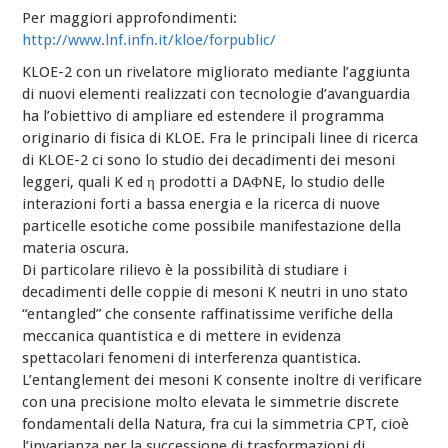
Per maggiori approfondimenti:
http://www.lnf.infn.it/kloe/forpublic/
KLOE-2 con un rivelatore migliorato mediante l’aggiunta
di nuovi elementi realizzati con tecnologie d’avanguardia
ha l’obiettivo di ampliare ed estendere il programma
originario di fisica di KLOE. Fra le principali linee di ricerca
di KLOE-2 ci sono lo studio dei decadimenti dei mesoni
leggeri, quali K ed η prodotti a DAΦNE, lo studio delle
interazioni forti a bassa energia e la ricerca di nuove
particelle esotiche come possibile manifestazione della
materia oscura.
Di particolare rilievo è la possibilità di studiare i
decadimenti delle coppie di mesoni K neutri in uno stato
“entangled” che consente raffinatissime verifiche della
meccanica quantistica e di mettere in evidenza
spettacolari fenomeni di interferenza quantistica.
L’entanglement dei mesoni K consente inoltre di verificare
con una precisione molto elevata le simmetrie discrete
fondamentali della Natura, fra cui la simmetria CPT, cioè
l’invarianza per la successione di trasformazioni di