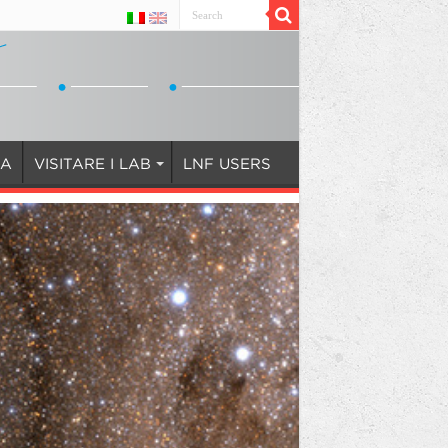
IA
VISITARE I LAB
LNF USERS