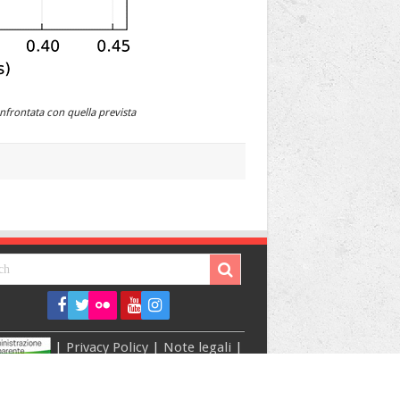
nfrontata con quella prevista
|
Privacy Policy
|
Note legali
|
Dichiarazione di accessibilità
ntent manager
SIDS-Uff. Com. LNF
|
tecnologie
Calcolo LNF