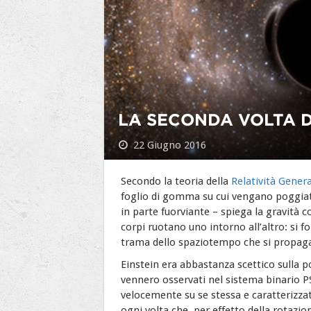
LA SECONDA VOLTA D
22 Giugno 2016
Secondo la teoria della
Relatività Genera
foglio di gomma su cui vengano poggiati 
in parte fuorviante – spiega la gravità 
corpi ruotano uno intorno all’altro: si
trama dello spaziotempo che si propagano
Einstein era abbastanza scettico sulla pos
vennero osservati nel sistema binario 
velocemente su se stessa e caratterizzat
ogni volta che, per effetto della rotazion