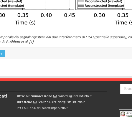
orale dei segnali registrati dai due interferometri di LIGO (pannello superiore), co
).
B. P. Abbott et al. [1]
er
cati
Ufficio Comunicazione
comedu@lists.lnf.infn.it
Direzione
Servizio.Direzione@lists.lnf.infn.it
PEC:
Lab.Naz.Frascati@pec.infn.it
web master
Sara Reda
|
co