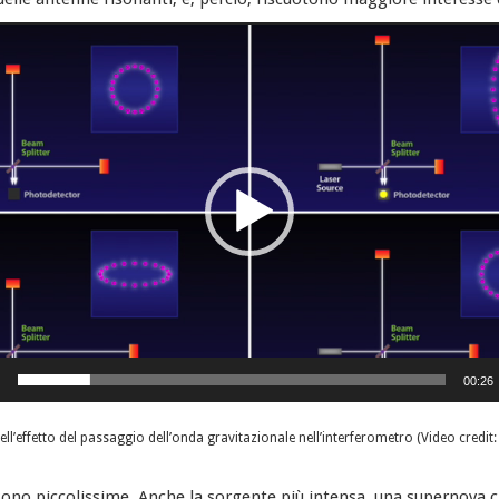
00:26
ll’effetto del passaggio dell’onda gravitazionale nell’interferometro (Video credit:
ono piccolissime. Anche la sorgente più intensa, una supernova ch