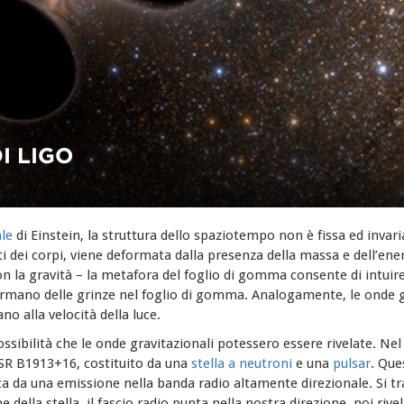
I LIGO
le
di Einstein, la struttura dello spaziotempo non è fissa ed invari
dei corpi, viene deformata dalla presenza della massa e dell’ener
con la gravità – la metafora del foglio di gomma consente di intu
 formano delle grinze nel foglio di gomma. Analogamente, le onde 
 alla velocità della luce.
sibilità che le onde gravitazionali potessero essere rivelate. Nel 1
PSR B1913+16, costituito da una
stella a neutroni
e una
pulsar
. Que
a da una emissione nella banda radio altamente direzionale. Si trat
e della stella, il fascio radio punta nella nostra direzione, noi riv