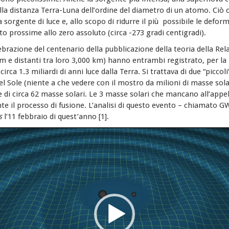
la distanza Terra-Luna dell’ordine del diametro di un atomo. Ciò co
sorgente di luce e, allo scopo di ridurre il più
possibile le deform
 prossime allo zero assoluto (circa -273 gradi centigradi).
brazione del centenario della pubblicazione della teoria della Rela
 e distanti tra loro 3,000 km) hanno entrambi registrato, per la 
irca 1.3 miliardi di anni luce dalla Terra. Si trattava di due “piccol
el Sole (niente a che vedere con il mostro da milioni di masse solar
di circa 62 masse solari. Le 3 masse solari che mancano all’appel
nte il processo di fusione. L’analisi di questo evento – chiamato 
s
l’11 febbraio di quest’anno [1].