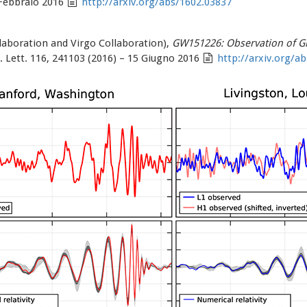
1 Febbraio 2016
http://arxiv.org/abs/1602.03837
llaboration and Virgo Collaboration),
GW151226: Observation of Gr
 Lett. 116, 241103 (2016) – 15 Giugno 2016
http://arxiv.org/a