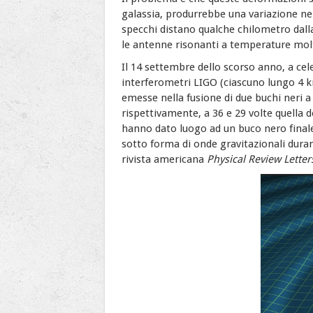
galassia, produrrebbe una variazione nel
specchi distano qualche chilometro dalla 
le antenne risonanti a temperature molto
Il 14 settembre dello scorso anno, a cele
interferometri LIGO (ciascuno lungo 4 km
emesse nella fusione di due buchi neri a c
rispettivamente, a 36 e 29 volte quella d
hanno dato luogo ad un buco nero finale 
sotto forma di onde gravitazionali dura
rivista americana
Physical Review Letter
Video
Player