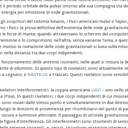
 il periodo orbitale della pulsar intorno alla sua compagna sta 
da energia per emissione di onde gravitazionali.
i scopritori del sistema binario, i fisici americani Hulse e Taylor
no i fisici: la prova definitiva dell’esistenza delle onde gravitaziona
le forze di marea: quando attraversano lo schermo del computer 
mensione e lo comprimono nell’altra, senza variarne l’area, e qu
 motivo la rivelazione delle onde gravitazionali si basa sulla mis
o nella distanza tra due corpi indipendenti.
 il funzionamento delle antenne risonanti, nelle quali si misura l
nte di alluminio. Di questo tipo di rivelatori, sono attualmente 
A
a Legnaro, e
NAUTILUS
a Frascati. Questi rivelatori sono sensibi
rivelatori interferometrici: la coppia americana
LIGO
– uno nello st
a (Pisa). In questi rivelatori, i due corpi indipendenti di cui misura
ce sono inviati dallo stesso punto e simultaneamente in due direzi
ro lungo le direzioni di provenienza per ricombinarsi nel punto di 
 oscure e luminose alternate. Il passaggio di un’onda gravitaziona
a figura d’interferenza
. Gli interferometri sono strumenti di sens
delle antenne risonanti, e, perciò, riscuotono maggiore interesse d