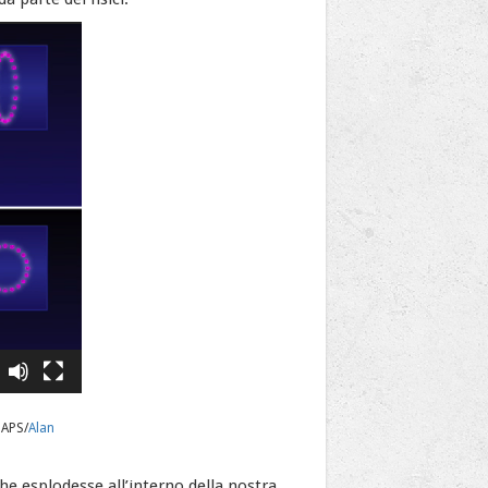
 APS/
Alan
e esplodesse all’interno della nostra