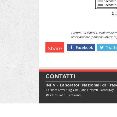
Evento GW150914: evoluzione temp
teoricamente (pannello inferiore
Facebook
Twitt
Share
CONTATTI
INFN - Laboratori Nazionali di Fras
Via Enrico Fermi 54 (già 40) - 00044 Frascati (Roma) Italy
+39 06 94031 (Centralino)
© 2026
INFN-LNF