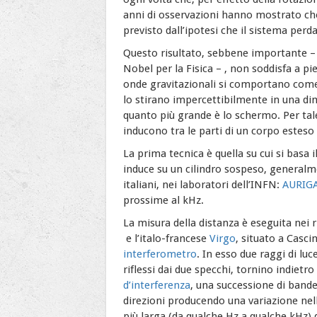
anni di osservazioni hanno mostrato che
previsto dall’ipotesi che il sistema per
Questo risultato, sebbene importante – gl
Nobel per la Fisica – , non soddisfa a pie
onde gravitazionali si comportano come 
lo stirano impercettibilmente in una di
quanto più grande è lo schermo. Per tale
inducono tra le parti di un corpo esteso 
La prima tecnica è quella su cui si basa
induce su un cilindro sospeso, generalme
italiani, nei laboratori dell’INFN:
AURIG
prossime al kHz.
La misura della distanza è eseguita nei 
e l’italo-francese
Virgo
, situato a Cascin
interferometro
. In esso due raggi di lu
riflessi dai due specchi, tornino indiet
d’interferenza
, una successione di bande
direzioni producendo una variazione nell
più larga (da qualche Hz a qualche kHz) 