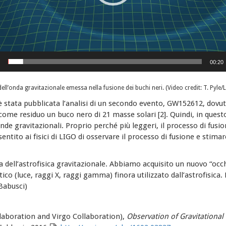
00:20
ell’onda gravitazionale emessa nella fusione dei buchi neri. (Video credit: T. Pyle/
, è stata pubblicata l’analisi di un secondo evento, GW152612, dovut
come residuo un buco nero di 21 masse solari [2]. Quindi, in quest
de gravitazionali. Proprio perché più leggeri, il processo di fusio
entito ai fisici di LIGO di osservare il processo di fusione e stimar
a dell’astrofisica gravitazionale. Abbiamo acquisito un nuovo “occh
ico (luce, raggi X, raggi gamma) finora utilizzato dall’astrofisic
Babusci)
llaboration and Virgo Collaboration),
Observation of Gravitational