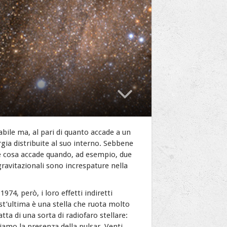
abile ma, al pari di quanto accade a un
gia distribuite al suo interno. Sebbene
ire cosa accade quando, ad esempio, due
gravitazionali sono
increspature nella
974, però, i loro effetti indiretti
st’ultima è una stella che ruota molto
ta di una sorta di radiofaro stellare:
eliamo la presenza della pulsar. Venti