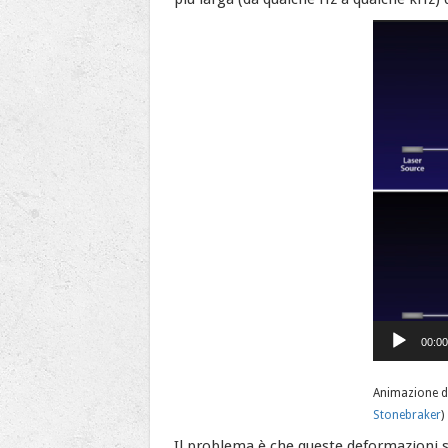
Video
Player
00:00
Animazione de
Stonebraker
)
Il problema è che queste deformazioni s