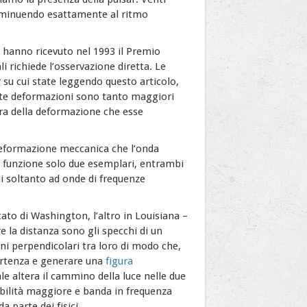
diminuendo esattamente al ritmo
, hanno ricevuto nel 1993 il Premio
li richiede l’osservazione diretta. Le
su cui state leggendo questo articolo,
este deformazioni sono tanto maggiori
ura della deformazione che esse
a deformazione meccanica che l’onda
in funzione solo due esemplari, entrambi
li soltanto ad onde di frequenze
ato di Washington, l’altro in Louisiana –
re la distanza sono gli specchi di un
oni perpendicolari tra loro di modo che,
partenza e generare una
figura
le altera il cammino della luce nelle due
ibilità maggiore e banda in frequenza
a parte dei fisici.