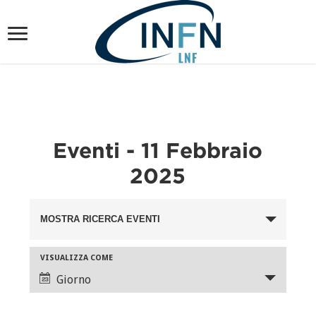
Eventi - 11 Febbraio
2025
Eventi
MOSTRA RICERCA EVENTI
Ricerca
e
Evento
VISUALIZZA COME
viste
Viste
Giorno
Navigazione
Navigazione