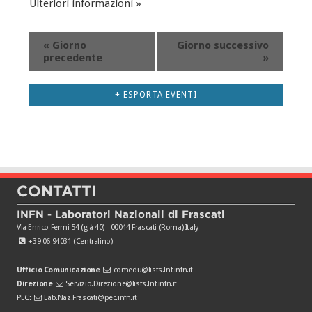
Ulteriori informazioni »
«
Giorno
Giorno successivo
precedente
»
+ ESPORTA EVENTI
CONTATTI
INFN - Laboratori Nazionali di Frascati
Via Enrico Fermi 54 (già 40) - 00044 Frascati (Roma) Italy
+39 06 94031 (Centralino)
Ufficio Comunicazione
comedu@lists.lnf.infn.it
Direzione
Servizio.Direzione@lists.lnf.infn.it
PEC:
Lab.Naz.Frascati@pec.infn.it