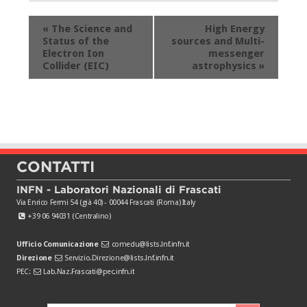
Evento
«
The Science and
High Energy
Navigation
Status of the
sources and Multi-
Electron Ion
messenger
Collider (EIC)
astrophysics
»
CONTATTI
INFN - Laboratori Nazionali di Frascati
Via Enrico Fermi 54 (già 40) - 00044 Frascati (Roma) Italy
+39 06 94031 (Centralino)
Ufficio Comunicazione
comedu@lists.lnf.infn.it
Direzione
Servizio.Direzione@lists.lnf.infn.it
PEC:
Lab.Naz.Frascati@pec.infn.it