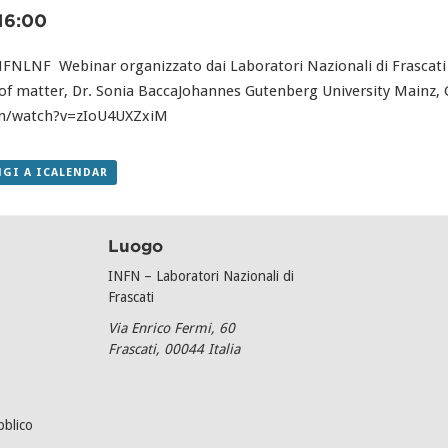
16:00
NLNF Webinar organizzato dai Laboratori Nazionali di Frascati 
f matter, Dr. Sonia BaccaJohannes Gutenberg University Mainz,
om/watch?v=zIoU4UXZxiM
GI A ICALENDAR
Luogo
INFN – Laboratori Nazionali di
Frascati
Via Enrico Fermi, 60
Frascati
,
00044
Italia
bblico