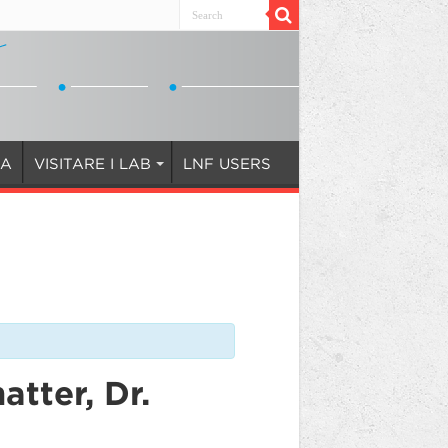
IA
VISITARE I LAB
LNF USERS
tter, Dr.