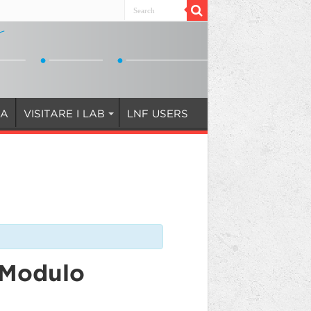
IA
VISITARE I LAB
LNF USERS
 Modulo