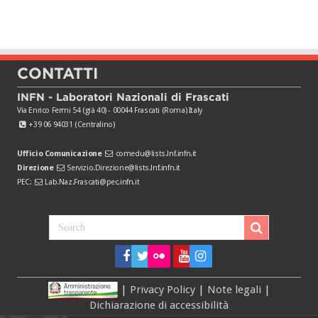
CONTATTI
INFN - Laboratori Nazionali di Frascati
Via Enrico Fermi 54 (già 40) - 00044 Frascati (Roma) Italy
+39 06 94031 (Centralino)
Ufficio Comunicazione
comedu@lists.lnf.infn.it
Direzione
Servizio.Direzione@lists.lnf.infn.it
PEC:
Lab.Naz.Frascati@pec.infn.it
|
Privacy Policy
|
Note legali
|
Dichiarazione di accessibilità