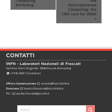
Computing
the
Workshop
Heterogeneous
Computing: the
CMS case for 2020s
»
CONTATTI
INFN - Laboratori Nazionali di Frascati
Via Enrico Fermi 54 (già 40) - 00044 Frascati (Roma) Italy
+39 06 94031 (Centralino)
Ufficio Comunicazione
comedu@lists.lnf.infn.it
Direzione
Servizio.Direzione@lists.lnf.infn.it
PEC:
Lab.Naz.Frascati@pec.infn.it