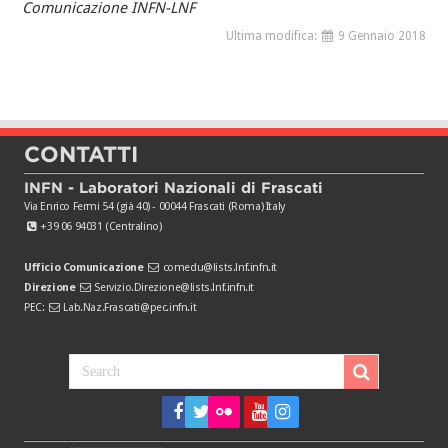
Comunicazione INFN-LNF
Ultima modifica:
9 Gennaio 2018
CONTATTI
INFN - Laboratori Nazionali di Frascati
Via Enrico Fermi 54 (già 40) - 00044 Frascati (Roma) Italy
+39 06 94031 (Centralino)
Ufficio Comunicazione
comedu@lists.lnf.infn.it
Direzione
Servizio.Direzione@lists.lnf.infn.it
PEC:
Lab.Naz.Frascati@pec.infn.it