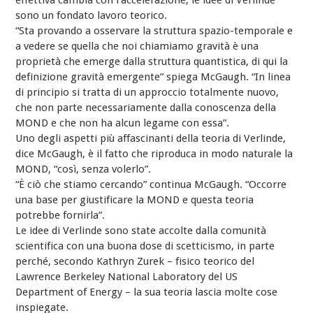
effettiva cambia con l’accelerazione, le idee di Verlinde
sono un fondato lavoro teorico.
“Sta provando a osservare la struttura spazio-temporale e
a vedere se quella che noi chiamiamo gravità è una
proprietà che emerge dalla struttura quantistica, di qui la
definizione gravità emergente” spiega McGaugh. “In linea
di principio si tratta di un approccio totalmente nuovo,
che non parte necessariamente dalla conoscenza della
MOND e che non ha alcun legame con essa”.
Uno degli aspetti più affascinanti della teoria di Verlinde,
dice McGaugh, è il fatto che riproduca in modo naturale la
MOND, “così, senza volerlo”.
“È ciò che stiamo cercando” continua McGaugh. “Occorre
una base per giustificare la MOND e questa teoria
potrebbe fornirla”.
Le idee di Verlinde sono state accolte dalla comunità
scientifica con una buona dose di scetticismo, in parte
perché, secondo Kathryn Zurek – fisico teorico del
Lawrence Berkeley National Laboratory del US
Department of Energy – la sua teoria lascia molte cose
inspiegate.