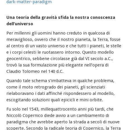
dark-matter-paradigm
Una teoria della gravità sfida la nostra conoscenza
dell’universo
Per millenni gli uomini hanno creduto in qualcosa di
meraviglioso, ovvero che il nostro pianeta, la Terra, fosse
al centro di un vasto universo e che tutti i pianeti, le stelle
e i corpi celesti le ruotassero intorno. Questo modello
geocentrico, sebbene circolasse già dal VI secolo a.C.,
trovò la sua formulazione più elegante nell’opera di
Claudio Tolomeo nel 140 d.C.
Quando tale schema s’imbatteva in qualche problema,
come il moto retrogrado dei pianeti, gli scienziati
rielaboravano i dati affinché rispondessero al modello,
escogitando soluzioni quali epicicli e mini orbite.
Fu solo nel 1543, millequattrocento anni più tardi, che
Niccolò Copernico diede avvio a un cambiamento di
paradigma che avrebbe aperto la strada a secoli di nuove
scoperte. Secondo la radicale teoria di Copernico, la Terra