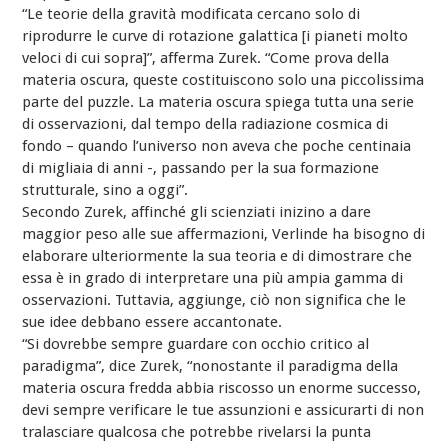
“Le teorie della gravità modificata cercano solo di
riprodurre le curve di rotazione galattica [i pianeti molto
veloci di cui sopra]”, afferma Zurek. “Come prova della
materia oscura, queste costituiscono solo una piccolissima
parte del puzzle. La materia oscura spiega tutta una serie
di osservazioni, dal tempo della radiazione cosmica di
fondo – quando l’universo non aveva che poche centinaia
di migliaia di anni -, passando per la sua formazione
strutturale, sino a oggi”.
Secondo Zurek, affinché gli scienziati inizino a dare
maggior peso alle sue affermazioni, Verlinde ha bisogno di
elaborare ulteriormente la sua teoria e di dimostrare che
essa è in grado di interpretare una più ampia gamma di
osservazioni. Tuttavia, aggiunge, ciò non significa che le
sue idee debbano essere accantonate.
“Si dovrebbe sempre guardare con occhio critico al
paradigma”, dice Zurek, “nonostante il paradigma della
materia oscura fredda abbia riscosso un enorme successo,
devi sempre verificare le tue assunzioni e assicurarti di non
tralasciare qualcosa che potrebbe rivelarsi la punta