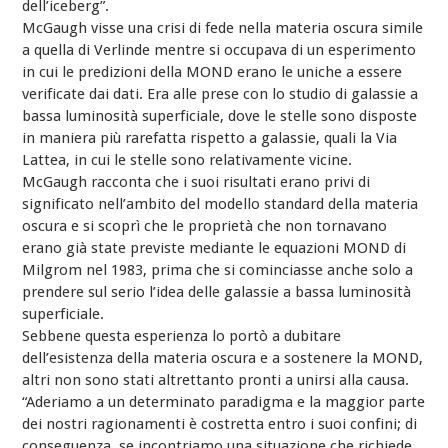
dell’iceberg”.
McGaugh visse una crisi di fede nella materia oscura simile
a quella di Verlinde mentre si occupava di un esperimento
in cui le predizioni della MOND erano le uniche a essere
verificate dai dati. Era alle prese con lo studio di galassie a
bassa luminosità superficiale, dove le stelle sono disposte
in maniera più rarefatta rispetto a galassie, quali la Via
Lattea, in cui le stelle sono relativamente vicine.
McGaugh racconta che i suoi risultati erano privi di
significato nell’ambito del modello standard della materia
oscura e si scoprì che le proprietà che non tornavano
erano già state previste mediante le equazioni MOND di
Milgrom nel 1983, prima che si cominciasse anche solo a
prendere sul serio l’idea delle galassie a bassa luminosità
superficiale.
Sebbene questa esperienza lo portò a dubitare
dell’esistenza della materia oscura e a sostenere la MOND,
altri non sono stati altrettanto pronti a unirsi alla causa.
“Aderiamo a un determinato paradigma e la maggior parte
dei nostri ragionamenti è costretta entro i suoi confini; di
conseguenza, se incontriamo una situazione che richiede