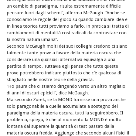
un cambio di paradigma, risulta estremamente difficile
pensare fuori dagli schemi”, afferma McGaugh. “Anche se
conosciamo le regole del gioco su quando cambiare idea e
in linea teorica tutti proviamo a farlo, in pratica si tratta di
cambiamenti di mentalità così radicali da contrastare con
la nostra natura umana”.
Secondo McGaugh molti dei suoi colleghi credono ci siano
talmente tante prove a favore della materia oscura che
considerare una qualsiasi alternativa equivalga a una
perdita di tempo. Tuttavia egli pensa che tutte queste
prove potrebbero indicare piuttosto che c’è qualcosa di
sbagliato nelle nostre teorie della gravità.
“Ho paura che ci stiamo dirigendo verso un altro migliaio
di anni di oscuri epicicli”, dice McGaugh.
Ma secondo Zurek, se la MOND fornisse una prova anche
solo paragonabile a quelle accumulate a sostegno del
paradigma della materia oscura, tutti la seguirebbero. Il
problema, spiega, è che al momento la MOND è molto
lontana dal superare la quantità di test passati dalla
materia oscura fredda. Aggiunge che secondo alcuni fisici il