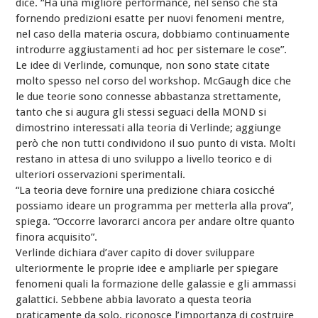
dice. “Ha una migliore performance, nel senso che sta
fornendo predizioni esatte per nuovi fenomeni mentre,
nel caso della materia oscura, dobbiamo continuamente
introdurre aggiustamenti ad hoc per sistemare le cose”.
Le idee di Verlinde, comunque, non sono state citate
molto spesso nel corso del workshop. McGaugh dice che
le due teorie sono connesse abbastanza strettamente,
tanto che si augura gli stessi seguaci della MOND si
dimostrino interessati alla teoria di Verlinde; aggiunge
però che non tutti condividono il suo punto di vista. Molti
restano in attesa di uno sviluppo a livello teorico e di
ulteriori osservazioni sperimentali.
“La teoria deve fornire una predizione chiara cosicché
possiamo ideare un programma per metterla alla prova”,
spiega. “Occorre lavorarci ancora per andare oltre quanto
finora acquisito”.
Verlinde dichiara d’aver capito di dover sviluppare
ulteriormente le proprie idee e ampliarle per spiegare
fenomeni quali la formazione delle galassie e gli ammassi
galattici. Sebbene abbia lavorato a questa teoria
praticamente da solo, riconosce l’importanza di costruire