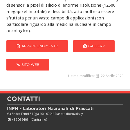
di sensori a pixel di silicio di enorme risoluzione (12500
megapixel in totale) e flessibilità, atta inoltre a essere
sfruttata per un vasto campo di applicazioni (con
particolare riguardo alla medicina nucleare in campo
oncologico).
APPROFONDIMENTO
GALLERY
SITO WEB
Ultima modifica:
22 Aprile 2020
CONTATTI
INFN - Laboratori Nazionali di Frascati
Via Enrico Fermi 54 (già 40) - 00044 Frascati (Roma) Italy
+39 06 94031 (Centralino)