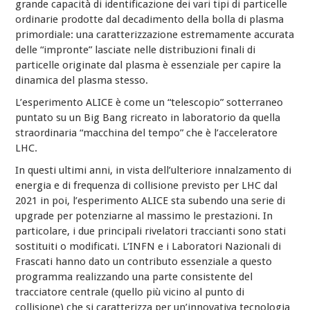
grande capacità di identificazione dei vari tipi di particelle
ordinarie prodotte dal decadimento della bolla di plasma
primordiale: una caratterizzazione estremamente accurata
delle “impronte” lasciate nelle distribuzioni finali di
particelle originate dal plasma è essenziale per capire la
dinamica del plasma stesso.
L’esperimento ALICE è come un “telescopio” sotterraneo
puntato su un Big Bang ricreato in laboratorio da quella
straordinaria “macchina del tempo” che è l’acceleratore
LHC.
In questi ultimi anni, in vista dell’ulteriore innalzamento di
energia e di frequenza di
collisione previsto per L
HC dal
2021 in poi, l’esperimento ALICE s
ta subendo un
a serie di
upgrade per potenziarne al massimo le prestazioni. In
particolare, i due principali rivelatori traccianti sono stati
sostituiti o modificati. L’INFN e i Laboratori Nazionali di
Frascati hanno dato un contributo essenziale a questo
programma realizzando una parte consistente del
tracciatore centrale (quello più vicino al punto di
collisione) che si caratterizza per un’innovativa tecnologia