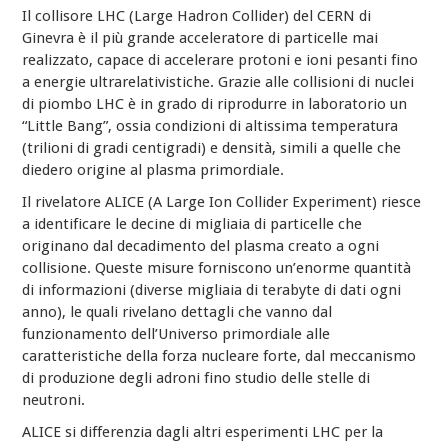
Il collisore LHC (Large Hadron Collider) del CERN di
Ginevra è il più grande acceleratore di particelle m
ai
realizzato, capace di
accelerare protoni e ioni pesanti fino
a energie ultrarelativistiche. Grazie alle collisioni di nuclei
di piombo LHC
è in grado
di riprodurre in laboratorio un
“Little Bang”, ossia condizioni di altissima temperatura
(trilioni di gradi centigradi) e densità,
simili a quelle che
diedero origine al plasma primordiale.
Il rivelatore ALICE (A Large Ion Collider Experiment) riesce
a identificare le decine di migliaia di particelle che
originano dal decadimento del plasma creato a ogni
collisione. Queste misure forniscono un’enorme quantità
di informazioni (diverse migliaia di
terabyte di dati ogni
anno), le quali
rivelano dettagli che vanno dal
funzionamento dell’Universo primordiale alle
caratteristiche della forza nucleare forte, dal meccanismo
di produzione degli adroni fino studio delle stelle di
neutroni.
ALICE si differenzia dagli altri esperimenti LHC per la