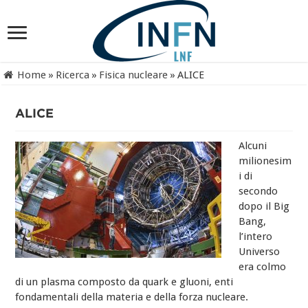
Home
»
Ricerca
»
Fisica nucleare
»
ALICE
ALICE
Alcuni
milionesim
i di
secondo
dopo il Big
Bang,
l’intero
Universo
era colmo
di
un plasma composto da quark e gluoni,
enti
fondamentali della materia e della forza nucleare.