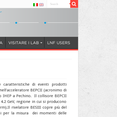
IA
VISITARE I LAB
LNF USERS
 caratteristiche di eventi prodotti
e nell’acceleratore BEPCII (acronimo di
io IHEP a Pechino. Il collisore BEPCII
 4.2 GeV, regione in cui si producono
arm).
Il rivelatore BESIII copre più del
mi per la misura dei momenti delle