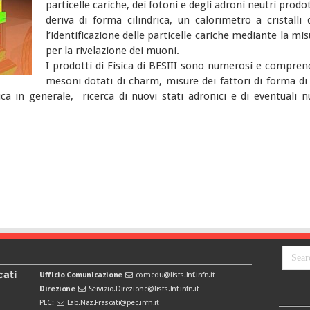
particelle cariche, dei fotoni e degli adroni neutri prodo
deriva di forma cilindrica, un calorimetro a cristall
l’identificazione delle particelle cariche mediante la m
per la rivelazione dei muoni.
I prodotti di Fisica di BESIII sono numerosi e compren
mesoni dotati di charm, misure dei fattori di forma d
ca in generale, ricerca di nuovi stati adronici e di eventuali n
cati
Ufficio Comunicazione
comedu@lists.lnf.infn.it
Direzione
Servizio.Direzione@lists.lnf.infn.it
PEC:
Lab.Naz.Frascati@pec.infn.it