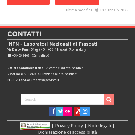
Ultima modifica:
10 Gennaio 2025
CONTATTI
INFN - Laboratori Nazionali di Frascati
Via Enrico Fermi 54 (già 40) - 00044 Frascati (Roma) Italy
+39 06 94031 (Centralino)
Ufficio Comunicazione
comedu@lists.lnf.infn.it
Direzione
Servizio.Direzione@lists.lnf.infn.it
PEC:
Lab.Naz.Frascati@pec.infn.it
|
Privacy Policy
|
Note legali
|
Dichiarazione di accessibilità