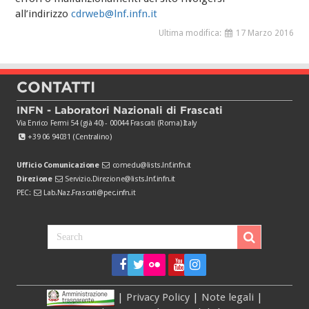
all’indirizzo
cdrweb@lnf.infn.it
Ultima modifica:
17 Marzo 2016
CONTATTI
INFN - Laboratori Nazionali di Frascati
Via Enrico Fermi 54 (già 40) - 00044 Frascati (Roma) Italy
+39 06 94031 (Centralino)
Ufficio Comunicazione
comedu@lists.lnf.infn.it
Direzione
Servizio.Direzione@lists.lnf.infn.it
PEC:
Lab.Naz.Frascati@pec.infn.it
|
Privacy Policy
|
Note legali
|