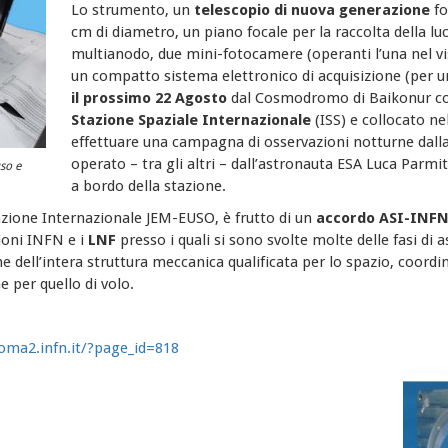
Lo strumento, un
telescopio di nuova generazione
fo
cm di diametro, un piano focale per la raccolta della lu
multianodo, due mini-fotocamere (operanti l’una nel visib
un compatto sistema elettronico di acquisizione (per un
il prossimo 22 Agosto
dal Cosmodromo di Baikonur con
Stazione Spaziale Internazionale
(ISS) e collocato n
effettuare una campagna di osservazioni notturne dalla 
operato – tra gli altri – dall’astronauta ESA Luca Parm
so e
a bordo della stazione.
azione Internazionale JEM-EUSO, è frutto di un
accordo ASI-INF
ioni INFN e i
LNF
presso i quali si sono svolte molte delle fasi di
ne dell’intera struttura meccanica qualificata per lo spazio, coordin
e per quello di volo.
oma2.infn.it/?page_id=818