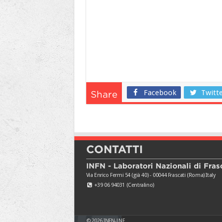
Facebook
Twitt
Share
CONTATTI
INFN - Laboratori Nazionali di Fras
Via Enrico Fermi 54 (già 40) - 00044 Frascati (Roma) Italy
+39 06 94031 (Centralino)
© 2026
INFN-LNF