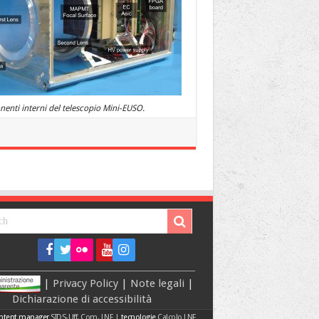
enti interni del telescopio Mini-EUSO.
|
Privacy Policy
|
Note legali
|
Dichiarazione di accessibilità
ntent manager
SIDS-Uff. Com. LNF
|
tecnologie
Calcolo LNF