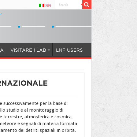
IA
VISITARE I LAB
LNF USERS
ERNAZIONALE
a e successivamente per la base di
allo studio e al monitoraggio di
ne terrestre, atmosferica e cosmica,
 meteore e segnali di materia formata
amento dei detriti spaziali in orbita.