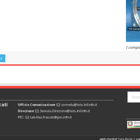
I compon
er
cati
Ufficio Comunicazione
comedu@lists.lnf.infn.it
Direzione
Servizio.Direzione@lists.lnf.infn.it
PEC:
Lab.Naz.Frascati@pec.infn.it
web master
Sara Reda
|
co