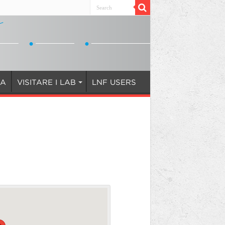
IA
VISITARE I LAB
LNF USERS