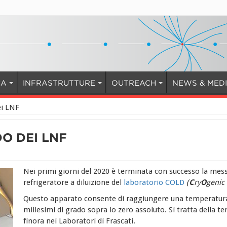
CA
INFRASTRUTTURE
OUTREACH
NEWS & MED
ei LNF
DO DEI LNF
Nei primi giorni del 2020 è terminata con successo la mess
refrigeratore a diluizione del
laboratorio COLD
(
C
ry
O
genic
Questo apparato consente di raggiungere una temperatura di
millesimi di grado sopra lo zero assoluto. Si tratta della 
finora nei Laboratori di Frascati.