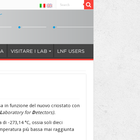
IA
VISITARE I LAB
LNF USERS
a in funzione del nuovo criostato con
L
aboratory for
D
etectors).
 -273,14 °C, ossia soli dieci
temperatura più bassa mai raggiunta