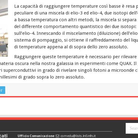
La capacità di raggiungere temperature così basse è resa
peculiare di una miscela di elio-3 ed elio-4, due isotopi dell’
a bassa temperatura con altri metodi, la miscela si separ
del differente comportamento quantistico dei due isotopi: l
sull’elio-4. Innescando il miscelamento (diluizione) dell’el
sistema di pompaggio, si ottiene il raffreddamento del li
di temperature appena al di sopra dello zero assoluto.
Raggiungere queste temperature è necessario per rilevare 
 materia oscura nella nostra galassia in esperimenti come QUAX. Il 
ri superconduttivi in grado di rivelare singoli fotoni a microonde 
illesimi di grado sopra lo zero assoluto.
er
cati
Ufficio Comunicazione
comedu@lists.lnf.infn.it