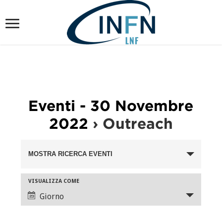
Eventi - 30 Novembre
2022
› Outreach
Eventi
MOSTRA RICERCA EVENTI
Ricerca
e
Evento
VISUALIZZA COME
viste
Viste
Giorno
Navigazione
Navigazione