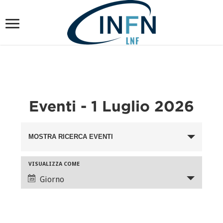
Eventi - 1 Luglio 2026
Eventi
MOSTRA RICERCA EVENTI
Ricerca
e
Evento
VISUALIZZA COME
viste
Viste
Giorno
Navigazione
Navigazione