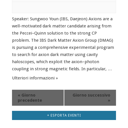
Speaker: Sungwoo Youn (IBS, Daejeon) Axions are a
well-motivated dark matter candidate arising from
the Peccei–Quinn solution to the strong CP
problem. The IBS Dark Matter Axion Group (DMAG)
is pursuing a comprehensive experimental program
to search for axion dark matter using cavity
haloscopes, which exploit the axion–photon
coupling in strong magnetic fields. In particular, …
Ulteriori informazioni »
«
Giorno
Giorno successivo
precedente
»
+ ESPORTA EVENTI