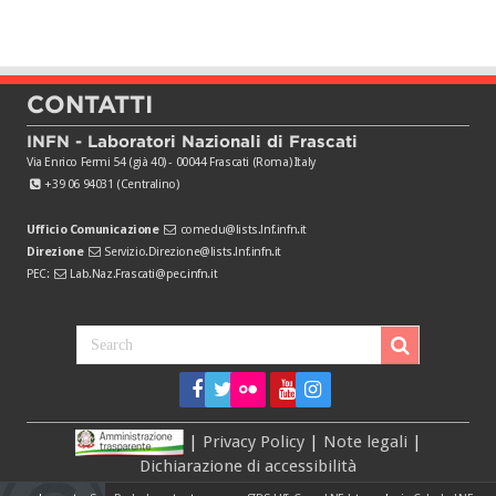
CONTATTI
INFN - Laboratori Nazionali di Frascati
Via Enrico Fermi 54 (già 40) - 00044 Frascati (Roma) Italy
+39 06 94031 (Centralino)
Ufficio Comunicazione
comedu@lists.lnf.infn.it
Direzione
Servizio.Direzione@lists.lnf.infn.it
PEC:
Lab.Naz.Frascati@pec.infn.it
|
Privacy Policy
|
Note legali
|
Dichiarazione di accessibilità