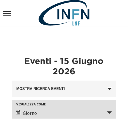
Eventi - 15 Giugno
2026
Eventi
MOSTRA RICERCA EVENTI
Ricerca
e
Evento
VISUALIZZA COME
viste
Viste
Giorno
Navigazione
Navigazione