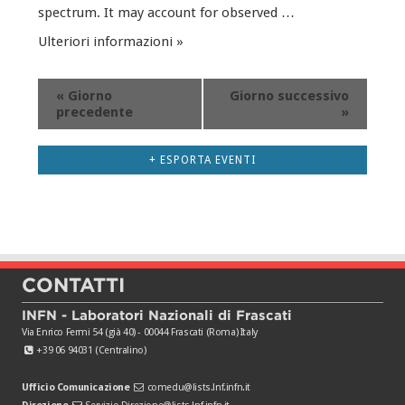
spectrum. It may account for observed …
Ulteriori informazioni »
«
Giorno
Giorno successivo
precedente
»
+ ESPORTA EVENTI
CONTATTI
INFN - Laboratori Nazionali di Frascati
Via Enrico Fermi 54 (già 40) - 00044 Frascati (Roma) Italy
+39 06 94031 (Centralino)
Ufficio Comunicazione
comedu@lists.lnf.infn.it