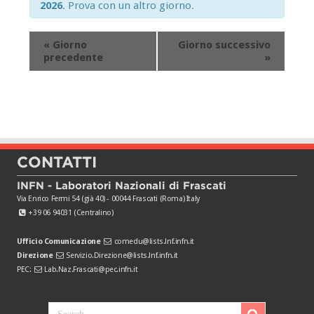
2026
. Prova con un altro giorno.
«
Giorno
Giorno successivo
precedente
»
CONTATTI
INFN - Laboratori Nazionali di Frascati
Via Enrico Fermi 54 (già 40) - 00044 Frascati (Roma) Italy
+39 06 94031 (Centralino)
Ufficio Comunicazione
comedu@lists.lnf.infn.it
Direzione
Servizio.Direzione@lists.lnf.infn.it
PEC:
Lab.Naz.Frascati@pec.infn.it