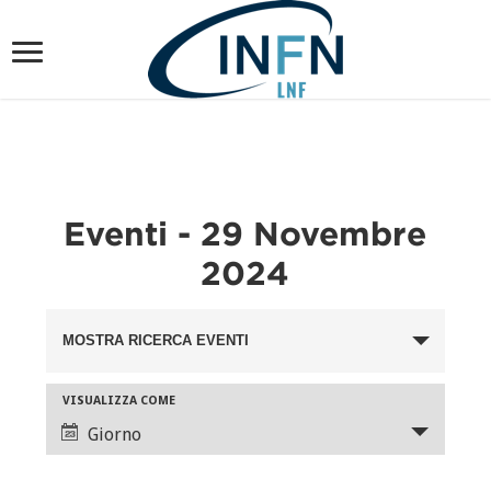
Eventi - 29 Novembre
2024
Eventi
MOSTRA RICERCA EVENTI
Ricerca
e
Evento
VISUALIZZA COME
viste
Viste
Giorno
Navigazione
Navigazione