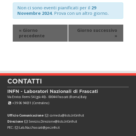
Non ci sono eventi pianificati per il
29
Novembre 2024
. Prova con un altro giorno.
«
Giorno
Giorno successivo
precedente
»
CONTATTI
INFN - Laboratori Nazionali di Frascati
Via Enrico Fermi 54 (già 40) - 00044 Frascati (Roma) Italy
+39 06 94031 (Centralino)
Ufficio Comunicazione
comedu@lists.lnf.infn.it
Direzione
Servizio.Direzione@lists.lnf.infn.it
PEC:
Lab.Naz.Frascati@pec.infn.it