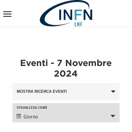
Eventi - 7 Novembre
2024
Eventi
MOSTRA RICERCA EVENTI
Ricerca
e
Evento
VISUALIZZA COME
viste
Viste
Giorno
Navigazione
Navigazione