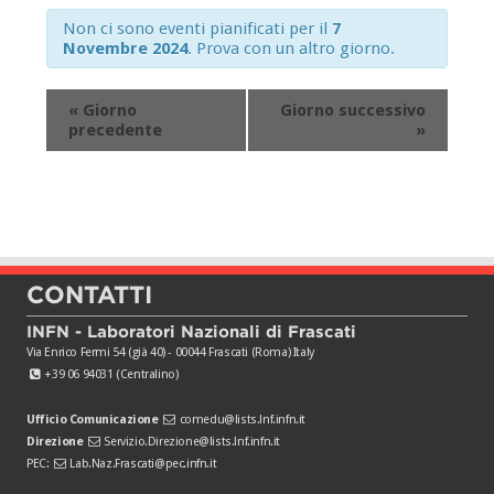
Non ci sono eventi pianificati per il
7
Novembre 2024
. Prova con un altro giorno.
«
Giorno
Giorno successivo
precedente
»
CONTATTI
INFN - Laboratori Nazionali di Frascati
Via Enrico Fermi 54 (già 40) - 00044 Frascati (Roma) Italy
+39 06 94031 (Centralino)
Ufficio Comunicazione
comedu@lists.lnf.infn.it
Direzione
Servizio.Direzione@lists.lnf.infn.it
PEC:
Lab.Naz.Frascati@pec.infn.it