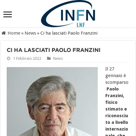
Home
»
News
»
Ci ha lasciati Paolo Franzini
CI HA LASCIATI PAOLO FRANZINI
1 Febbraio 2022
News
Il 27
gennaio è
scomparso
Paolo
Franzini,
fisico
stimato e
riconosciu
to a livello
internazio
nale, che