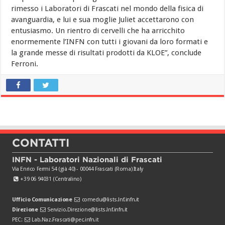
rimesso i Laboratori di Frascati nel mondo della fisica di
avanguardia, e lui e sua moglie Juliet accettarono con
entusiasmo. Un rientro di cervelli che ha arricchito
enormemente l’INFN con tutti i giovani da loro formati e
la grande messe di risultati prodotti da KLOE”, conclude
Ferroni.
CONTATTI
INFN - Laboratori Nazionali di Frascati
Via Enrico Fermi 54 (già 40) - 00044 Frascati (Roma) Italy
+39 06 94031 (Centralino)
Ufficio Comunicazione
comedu@lists.lnf.infn.it
Direzione
Servizio.Direzione@lists.lnf.infn.it
PEC:
Lab.Naz.Frascati@pec.infn.it