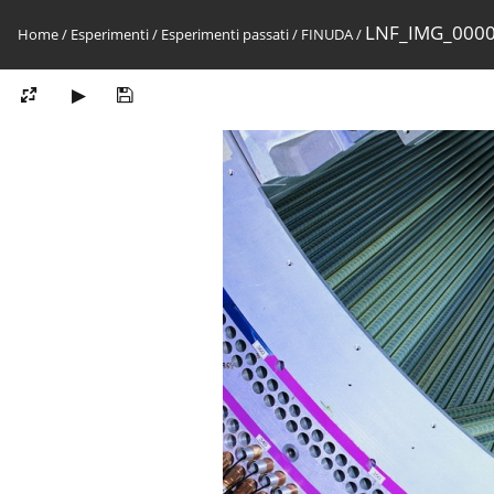
LNF_IMG_000
Home
/
Esperimenti
/
Esperimenti passati
/
FINUDA
/