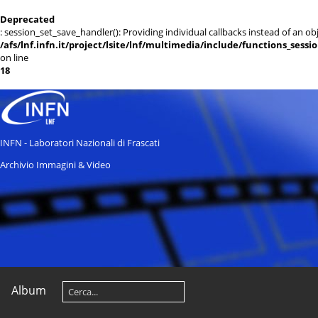
Deprecated
: session_set_save_handler(): Providing individual callbacks instead of an 
/afs/lnf.infn.it/project/lsite/lnf/multimedia/include/functions_sessi
on line
18
INFN - Laboratori Nazionali di Frascati
Archivio Immagini & Video
Album