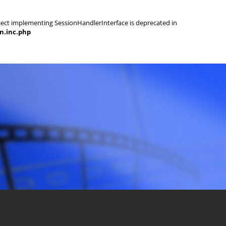
object implementing SessionHandlerInterface is deprecated in
on.inc.php