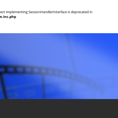
object implementing SessionHandlerInterface is deprecated in
on.inc.php