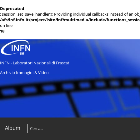
Deprecated
: session_set_save_handler(): Providing individual callbacks instead of an 
/afs/lnf.infn.it/project/lsite/lnf/multimedia/include/functions_sessi
on line
18
INFN - Laboratori Nazionali di Frascati
Archivio Immagini & Video
Album