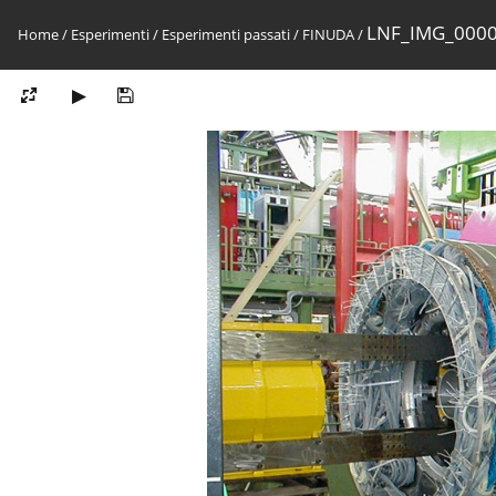
LNF_IMG_000
Home
/
Esperimenti
/
Esperimenti passati
/
FINUDA
/