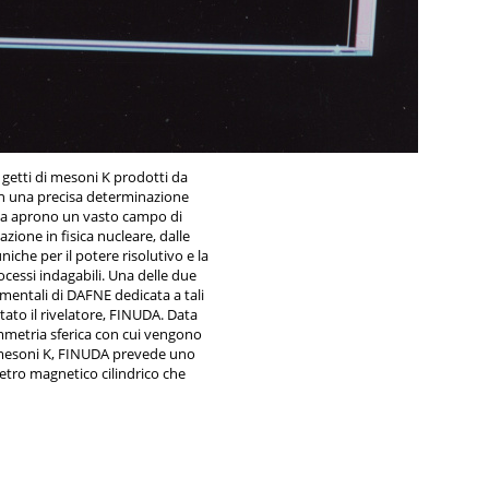
i getti di mesoni K prodotti da
 una precisa determinazione
ca aprono un vasto campo di
zione in fisica nucleare, dalle
niche per il potere risolutivo e la
ocessi indagabili. Una delle due
imentali di DAFNE dedicata a tali
stato il rivelatore, FINUDA. Data
immetria sferica con cui vengono
 mesoni K, FINUDA prevede uno
tro magnetico cilindrico che
la zona di interazione, con la
à di misure in coincidenza e la
 ogni tipo di particelle, cariche e
elementi essenziali del rivelatore
 una regione d’interazione, un