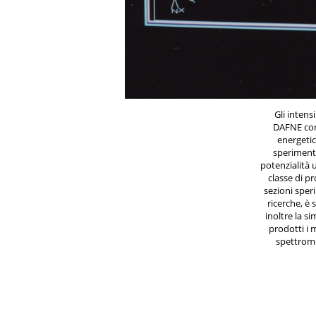
Gli intens
DAFNE con
energeti
sperimenta
potenzialità u
classe di pr
sezioni sper
ricerche, è 
inoltre la s
prodotti i
spettrome
racchiude 
possibilit
rivelazione di
neutre. Gli 
comprendono