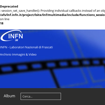
Deprecated
: session_set_save_handler(): Providing individual callbacks instead of an 
/afs/lnf.infn.it/project/lsite/lnf/multimedia/include/functions_sessi
on line
18
INFN - Laboratori Nazionali di Frascati
Archivio Immagini & Video
Album