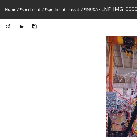
LNF_IMG_000
Home
/
Esperimenti
/
Esperimenti passati
/
FINUDA
/