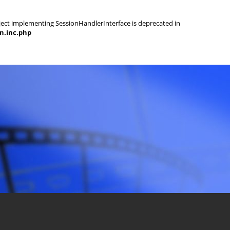
object implementing SessionHandlerInterface is deprecated in
on.inc.php