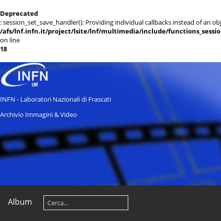
Deprecated
: session_set_save_handler(): Providing individual callbacks instead of an 
/afs/lnf.infn.it/project/lsite/lnf/multimedia/include/functions_sessi
on line
18
INFN - Laboratori Nazionali di Frascati
Archivio Immagini & Video
Album