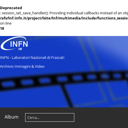
Deprecated
: session_set_save_handler(): Providing individual callbacks instead of an 
/afs/lnf.infn.it/project/lsite/lnf/multimedia/include/functions_sessi
on line
18
INFN - Laboratori Nazionali di Frascati
Archivio Immagini & Video
Album