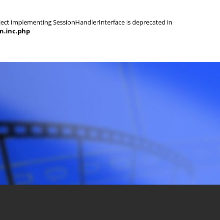
object implementing SessionHandlerInterface is deprecated in
on.inc.php