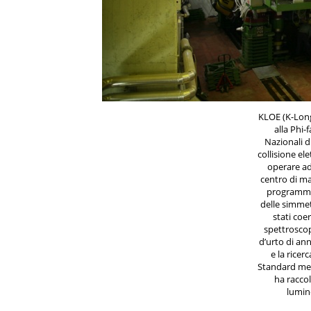
KLOE (K-Lon
alla Phi-
Nazionali d
collisione el
operare ad 
centro di ma
programma 
delle simmet
stati coe
spettroscop
d’urto di an
e la ricer
Standard med
ha racco
lumino