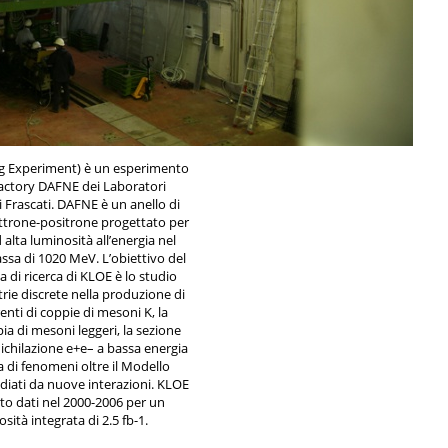
g Experiment) è un esperimento
factory DAFNE dei Laboratori
i Frascati. DAFNE è un anello di
ettrone-positrone progettato per
alta luminosità all’energia nel
ssa di 1020 MeV. L’obiettivo del
di ricerca di KLOE è lo studio
rie discrete nella produzione di
renti di coppie di mesoni K, la
ia di mesoni leggeri, la sezione
nichilazione e+e– a bassa energia
ca di fenomeni oltre il Modello
iati da nuove interazioni. KLOE
lto dati nel 2000-2006 per un
sità integrata di 2.5 fb-1.