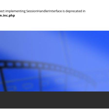
object implementing SessionHandlerInterface is deprecated in
on.inc.php