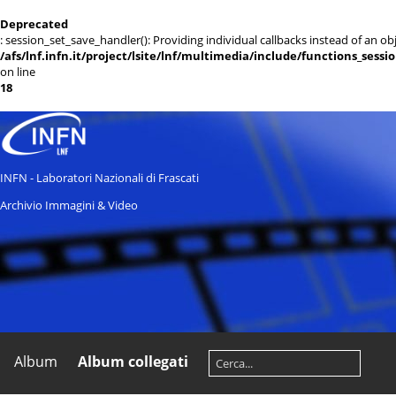
Deprecated
: session_set_save_handler(): Providing individual callbacks instead of an 
/afs/lnf.infn.it/project/lsite/lnf/multimedia/include/functions_sessi
on line
18
INFN - Laboratori Nazionali di Frascati
Archivio Immagini & Video
Album
Album collegati