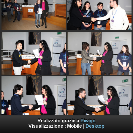
Realizzato grazie a
Piwigo
Visualizzazione :
Mobile
|
Desktop