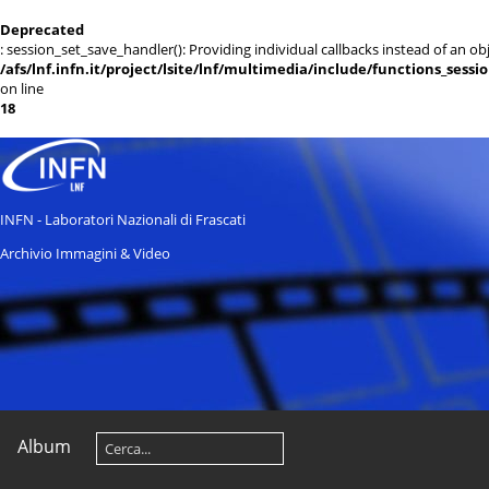
Deprecated
: session_set_save_handler(): Providing individual callbacks instead of an 
/afs/lnf.infn.it/project/lsite/lnf/multimedia/include/functions_sessi
on line
18
INFN - Laboratori Nazionali di Frascati
Archivio Immagini & Video
Album