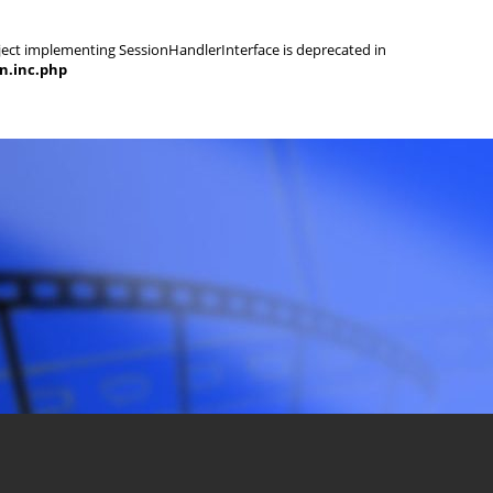
object implementing SessionHandlerInterface is deprecated in
on.inc.php