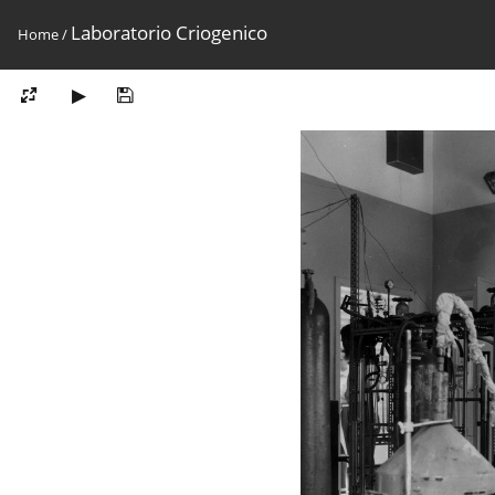
Laboratorio Criogenico
Home
/