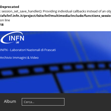
Deprecated
: session_set_save_handler(): Providing individual callbacks instead of an 
/afs/lnf.infn.it/project/lsite/lnf/multimedia/include/functions_sessi
on line
18
INFN - Laboratori Nazionali di Frascati
Archivio Immagini & Video
Album