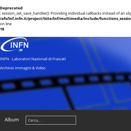
Deprecated
: session_set_save_handler(): Providing individual callbacks instead of an 
/afs/lnf.infn.it/project/lsite/lnf/multimedia/include/functions_sessi
on line
18
INFN - Laboratori Nazionali di Frascati
Archivio Immagini & Video
Album