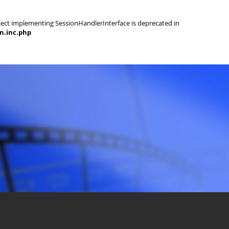
object implementing SessionHandlerInterface is deprecated in
on.inc.php