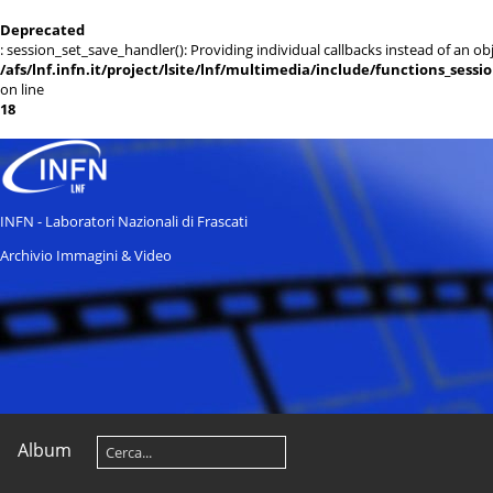
Deprecated
: session_set_save_handler(): Providing individual callbacks instead of an 
/afs/lnf.infn.it/project/lsite/lnf/multimedia/include/functions_sessi
on line
18
INFN - Laboratori Nazionali di Frascati
Archivio Immagini & Video
Album