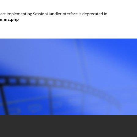
object implementing SessionHandlerInterface is deprecated in
on.inc.php