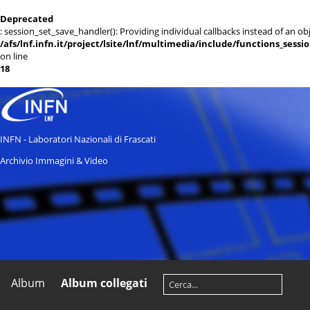
Deprecated
: session_set_save_handler(): Providing individual callbacks instead of an 
/afs/lnf.infn.it/project/lsite/lnf/multimedia/include/functions_sessi
on line
18
INFN - Laboratori Nazionali di Frascati
Archivio Immagini & Video
Album
Album collegati