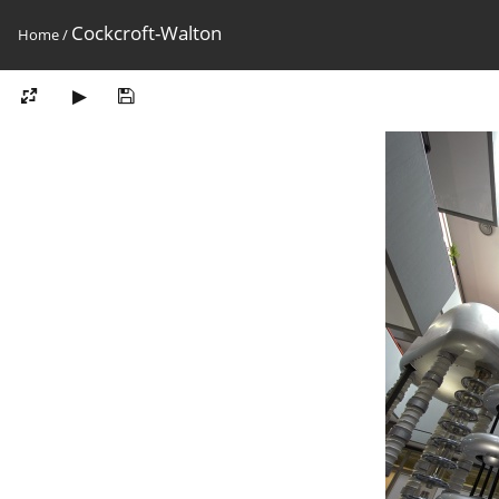
Cockcroft-Walton
Home
/