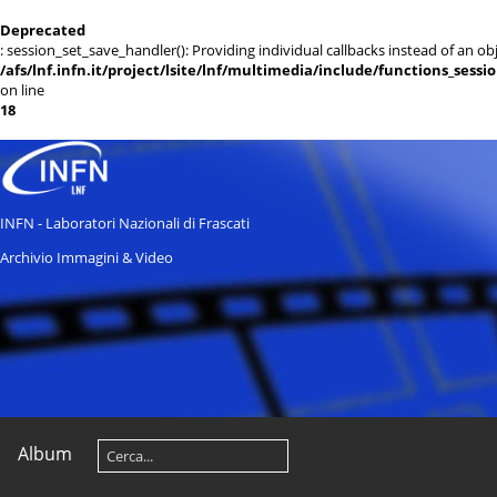
Deprecated
: session_set_save_handler(): Providing individual callbacks instead of an 
/afs/lnf.infn.it/project/lsite/lnf/multimedia/include/functions_sessi
on line
18
INFN - Laboratori Nazionali di Frascati
Archivio Immagini & Video
Album