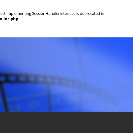
object implementing SessionHandlerInterface is deprecated in
on.inc.php