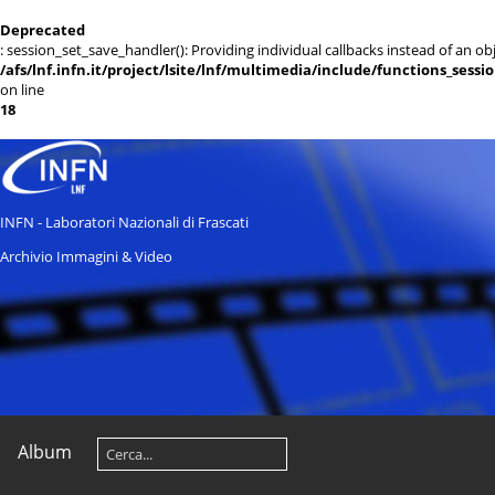
Deprecated
: session_set_save_handler(): Providing individual callbacks instead of an 
/afs/lnf.infn.it/project/lsite/lnf/multimedia/include/functions_sessi
on line
18
INFN - Laboratori Nazionali di Frascati
Archivio Immagini & Video
Album