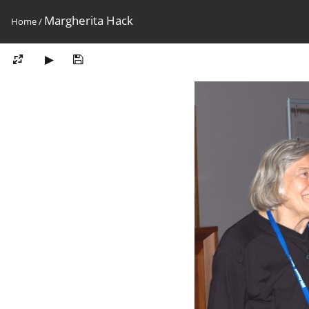
Margherita Hack
Home
/