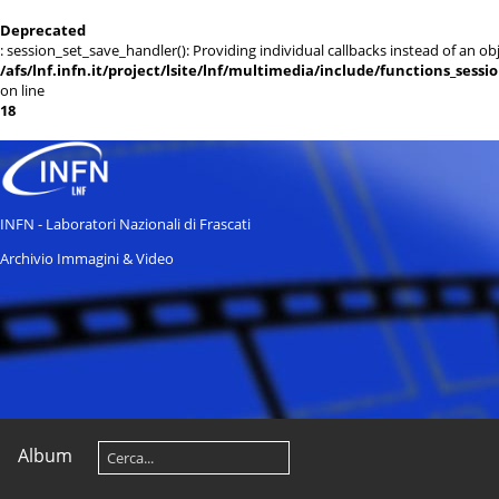
Deprecated
: session_set_save_handler(): Providing individual callbacks instead of an 
/afs/lnf.infn.it/project/lsite/lnf/multimedia/include/functions_sessi
on line
18
INFN - Laboratori Nazionali di Frascati
Archivio Immagini & Video
Album