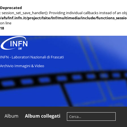
Deprecated
: session_set_save_handler(): Providing individual callbacks instead of an 
/afs/lnf.infn.it/project/lsite/lnf/multimedia/include/functions_sessi
on line
18
INFN - Laboratori Nazionali di Frascati
Archivio Immagini & Video
Album
Album collegati