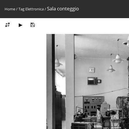
Sala conteggio
Home
/
Tag
Elettronica
/