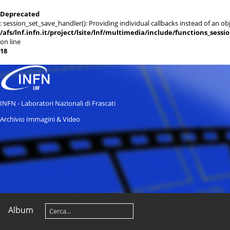
Deprecated
: session_set_save_handler(): Providing individual callbacks instead of an 
/afs/lnf.infn.it/project/lsite/lnf/multimedia/include/functions_sessi
on line
18
INFN - Laboratori Nazionali di Frascati
Archivio Immagini & Video
Album