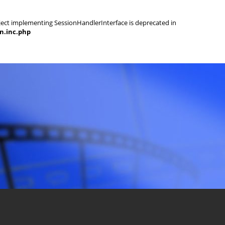
object implementing SessionHandlerInterface is deprecated in
on.inc.php